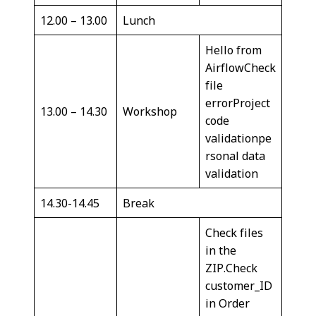
12.00 – 13.00
Lunch
Hello from
AirflowCheck
file
errorProject
13.00 – 14.30
Workshop
code
validationpe
rsonal data
validation
14.30-14.45
Break
Check files
in the
ZIP.Check
customer_ID
in Order