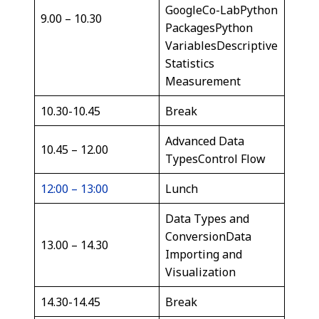
GoogleCo-LabPython
9.00 – 10.30
PackagesPython
VariablesDescriptive
Statistics
Measurement
10.30-10.45
Break
Advanced Data
10.45 – 12.00
TypesControl Flow
12:00 – 13:00
Lunch
Data Types and
ConversionData
13.00 – 14.30
Importing and
Visualization
14.30-14.45
Break