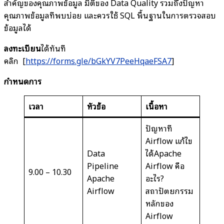
สำคัญของคุณภาพข้อมูล มิติของ Data Quality รวมถึงปัญหา
คุณภาพข้อมูลที่พบบ่อย และควรใช้ SQL พื้นฐานในการตรวจสอบ
ข้อมูลได้
ลงทะเบียน
ได้ทันที
คลิก [
https://forms.gle/bGkYV7PeeHqaeFSA7
]
กำหนดการ
เวลา
หัวข้อ
เนื้อหา
ปัญหาที่
Airflow แก้ไข
Data
ได้Apache
Pipeline
Airflow คือ
9.00 – 10.30
Apache
อะไร?
Airflow
สถาปัตยกรรม
หลักของ
Airflow