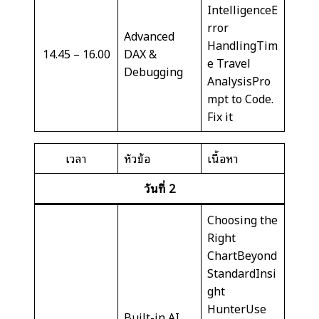
IntelligenceE
rror
Advanced
HandlingTim
14.45 – 16.00
DAX &
e Travel
Debugging
AnalysisPro
mpt to Code.
Fix it
เวลา
หัวข้อ
เนื้อหา
วันที่
2
Choosing the
Right
ChartBeyond
StandardInsi
ght
HunterUse
Built-in AI