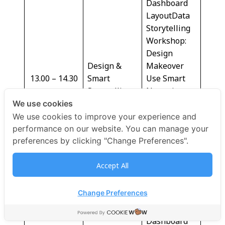
Dashboard
LayoutData
Storytelling
Workshop:
Design
Design &
Makeover
13.00 – 14.30
Smart
Use Smart
Storytelling
Narrative
VisualUse AI
We use cookies
create JSON
We use cookies to improve your experience and
Color
performance on our website. You can manage your
ThemeMidjo
preferences by clicking "Change Preferences".
urney/Bing
Accept All
14.30-14.45
Break
Change Preferences
Workshop:
Capstone
14.45 – 16.00
The Hybrid
Project
Dashboard