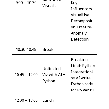
9.00 – 10.30
Key
Visuals
Influencers
VisualUse
Decompositi
on TreeUse
Anomaly
Detection
10.30-10.45
Break
Breaking
LimitsPython
Unlimited
IntegrationU
10.45 – 12.00
Viz with AI +
se AI write
Python
Python code
for Power BI
12.00 – 13.00
Lunch