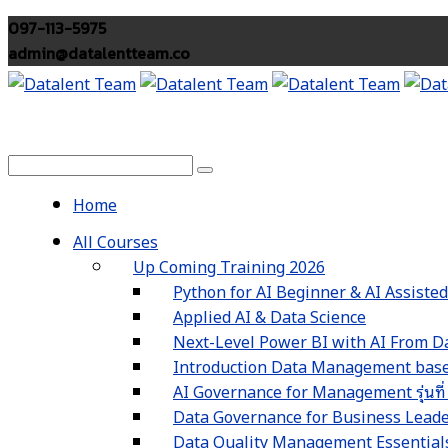
097-113-5975
admin@datalentteam.co
Home
All Courses
Up Coming Training 2026
Python for AI Beginner & AI Assiste
Applied AI & Data Science
Next-Level Power BI with AI From Da
Introduction Data Management based
AI Governance for Management รุ่นที่
Data Governance for Business Leaders 
Data Quality Management Essentials รุ