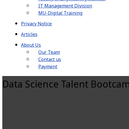
IT Management Division
MU-Digital Training
Privacy Notice
Articles
About Us
Our Team
Contact us
Payment
Data Science Talent Bootca