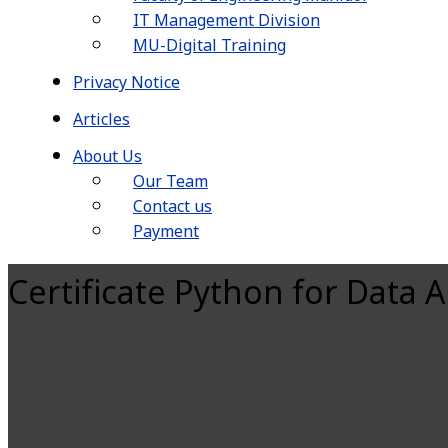
IT Management Division
MU-Digital Training
Privacy Notice
Articles
About Us
Our Team
Contact us
Payment
Certificate Python for Data An