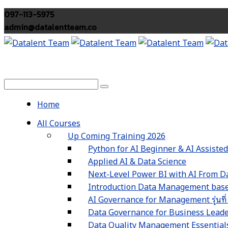
097-113-5975
admin@datalentteam.co
Home
All Courses
Up Coming Training 2026
Python for AI Beginner & AI Assiste
Applied AI & Data Science
Next-Level Power BI with AI From Da
Introduction Data Management based
AI Governance for Management รุ่นที่
Data Governance for Business Leaders 
Data Quality Management Essentials รุ