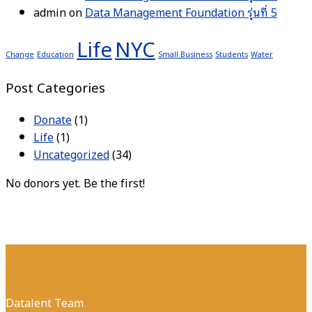
admin
on
Data Management Foundation รุ่นที่ 5
Life
NYC
Change
Education
Small Business
Students
Water
Post Categories
Donate
(1)
Life
(1)
Uncategorized
(34)
No donors yet. Be the first!
Datalent Team