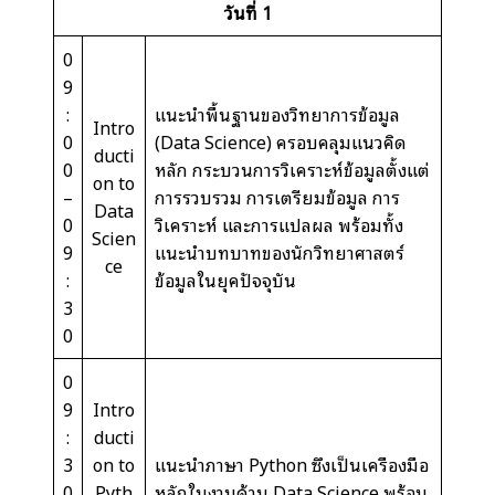
วันที่
1
0
9
:
แนะนำพื้นฐานของวิทยาการข้อมูล
Intro
0
(Data Science) ครอบคลุมแนวคิด
ducti
0
หลัก กระบวนการวิเคราะห์ข้อมูลตั้งแต่
on to
–
การรวบรวม การเตรียมข้อมูล การ
Data
0
วิเคราะห์ และการแปลผล พร้อมทั้ง
Scien
9
แนะนำบทบาทของนักวิทยาศาสตร์
ce
:
ข้อมูลในยุคปัจจุบัน
3
0
0
9
Intro
:
ducti
3
on to
แนะนำภาษา Python ซึ่งเป็นเครื่องมือ
0
Pyth
หลักในงานด้าน Data Science พร้อม