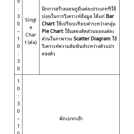
9
:
ฝึกการสร้างแผนภูมิแต่ละประเภทที่ใช้
3
บ่อยในการวิเคราะห์ข้อมูล ได้แก่
Bar
Singl
0
Chart
: ใช้เปรียบเทียบค่าระหว่างกลุ่ม
e
–
Pie Chart
: ใช้แสดงสัดส่วนของแต่ละ
Char
1
ส่วนในภาพรวม
Scatter Diagram
: ใช้
t
(ต่อ)
0
วิเคราะห์ความสัมพันธ์ระหว่างตัวแปร
:
สองตัว
3
0
1
0
:
3
0
–
พักเบรกเช้า
1
0