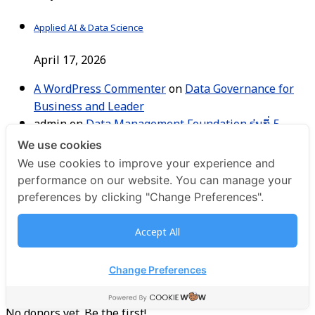
Applied AI & Data Science
April 17, 2026
A WordPress Commenter
on
Data Governance for
Business and Leader
admin
on
Data Management Foundation รุ่นที่ 5
admin
on
Data Management Foundation รุ่นที่ 5
We use cookies
We use cookies to improve your experience and
Life
NYC
performance on our website. You can manage your
Change
Education
Small Business
Students
Water
preferences by clicking "Change Preferences".
Post Categories
Accept All
Donate
(1)
Life
(1)
Change Preferences
Uncategorized
(34)
No donors yet. Be the first!