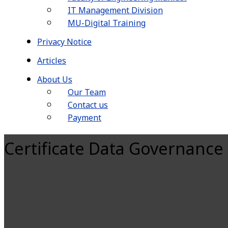
IT Management Division
MU-Digital Training
Privacy Notice
Articles
About Us
Our Team
Contact us
Payment
Certificate Data Governance