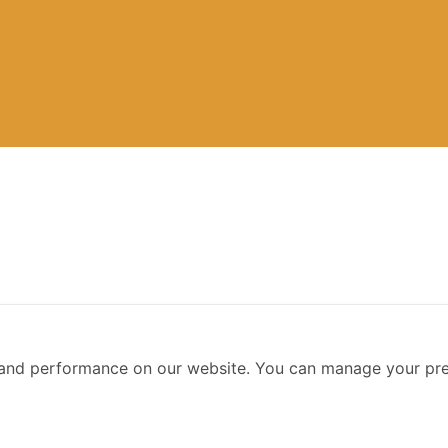
ess Leader Generation 10
and performance on our website. You can manage your pre
on 10