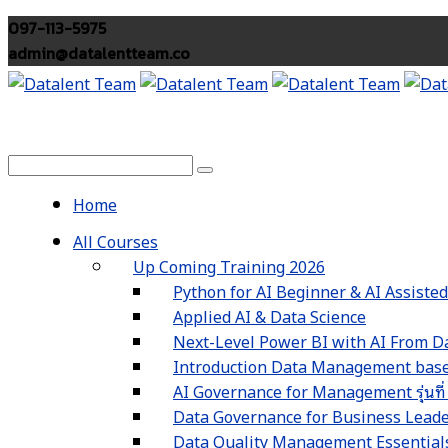
097-113-5975
admin@datalentteam.co
Home
All Courses
Up Coming Training 2026
Python for AI Beginner & AI Assiste
Applied AI & Data Science
Next-Level Power BI with AI From Da
Introduction Data Management based
AI Governance for Management รุ่นที่
Data Governance for Business Leaders 
Data Quality Management Essentials รุ