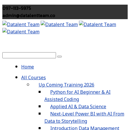
097-113-5975
admin@datalentteam.co
Home
All Courses
Up Coming Training 2026
Python for AI Beginner & AI
Assisted Coding
Applied AI & Data Science
Next-Level Power BI with AI From
Data to Storytelling
Introduction Data Management