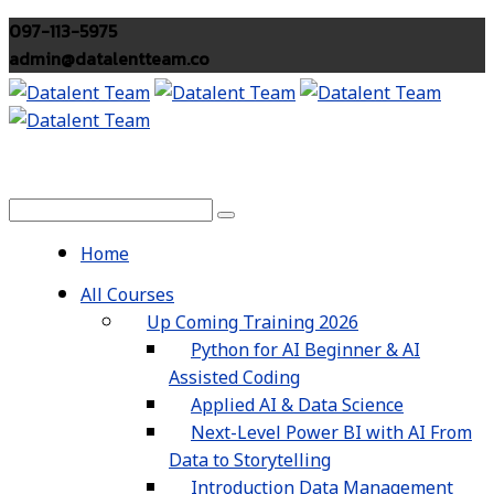
097-113-5975
admin@datalentteam.co
Home
All Courses
Up Coming Training 2026
Python for AI Beginner & AI
Assisted Coding
Applied AI & Data Science
Next-Level Power BI with AI From
Data to Storytelling
Introduction Data Management