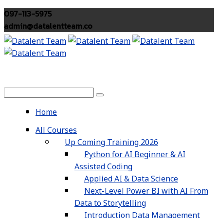
097-113-5975
admin@datalentteam.co
Home
All Courses
Up Coming Training 2026
Python for AI Beginner & AI
Assisted Coding
Applied AI & Data Science
Next-Level Power BI with AI From
Data to Storytelling
Introduction Data Management