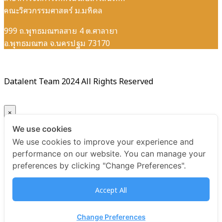
คณะวิศวกรรมศาสตร์ ม.มหิดล
999 ถ.พุทธมณฑลสาย 4 ต.ศาลายา
อ.พุทธมณฑล จ.นครปฐม 73170
Datalent Team 2024 All Rights Reserved
×
We use cookies
Your ticket for the: Certificate Data Quality Management
We use cookies to improve your experience and
Essentials รุ่นที่ 3
performance on our website. You can manage your
preferences by clicking "Change Preferences".
Title
Accept All
Certificate Data Quality Management Essentials รุ่นที่ 3
USD
Change Preferences