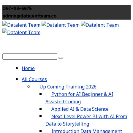
097-113-5975
admin@datalentteam.co
Home
All Courses
Up Coming Training 2026
Python for AI Beginner & AI
Assisted Coding
Applied AI & Data Science
Next-Level Power BI with AI From
Data to Storytelling
Introduction Data Management