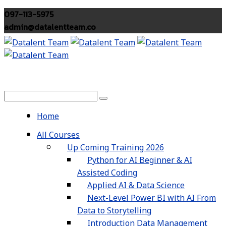
097-113-5975
admin@datalentteam.co
Home
All Courses
Up Coming Training 2026
Python for AI Beginner & AI
Assisted Coding
Applied AI & Data Science
Next-Level Power BI with AI From
Data to Storytelling
Introduction Data Management