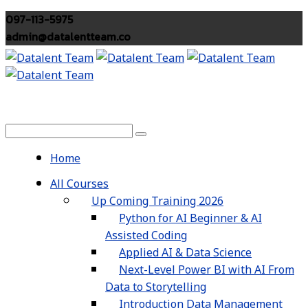
097-113-5975
admin@datalentteam.co
Home
All Courses
Up Coming Training 2026
Python for AI Beginner & AI
Assisted Coding
Applied AI & Data Science
Next-Level Power BI with AI From
Data to Storytelling
Introduction Data Management