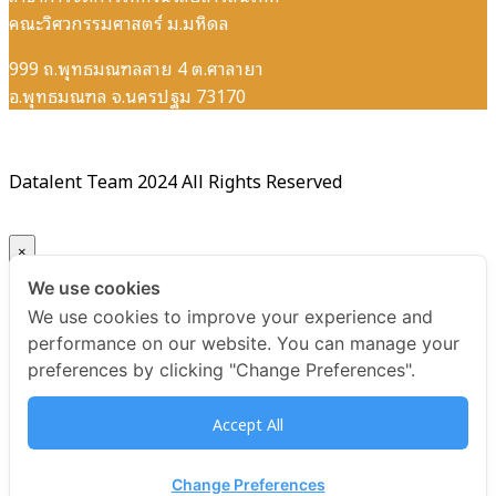
คณะวิศวกรรมศาสตร์ ม.มหิดล
999 ถ.พุทธมณฑลสาย 4 ต.ศาลายา
อ.พุทธมณฑล จ.นครปฐม 73170
Datalent Team 2024 All Rights Reserved
×
We use cookies
Your ticket for the: Certificate Data Quality Management
We use cookies to improve your experience and
Essentials รุ่นที่ 4
performance on our website. You can manage your
preferences by clicking "Change Preferences".
Title
Accept All
Certificate Data Quality Management Essentials รุ่นที่ 4
USD
Change Preferences