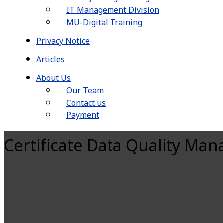
IT Management Division
MU-Digital Training
Privacy Notice
Articles
About Us
Our Team
Contact us
Payment
Certificate Data Quality Manag