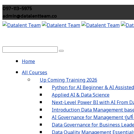
097-113-5975
admin@datalentteam.co
Home
All Courses
Up Coming Training 2026
Python for AI Beginner & AI Assiste
Applied AI & Data Science
Next-Level Power BI with AI From Da
Introduction Data Management based
AI Governance for Management รุ่นที่
Data Governance for Business Leaders 
Data Quality Management Essentials รุ