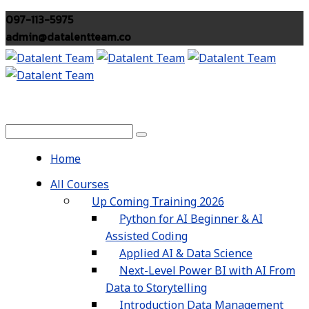
097-113-5975
admin@datalentteam.co
Home
All Courses
Up Coming Training 2026
Python for AI Beginner & AI
Assisted Coding
Applied AI & Data Science
Next-Level Power BI with AI From
Data to Storytelling
Introduction Data Management