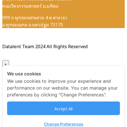
คณะวิศวกรรมศาสตร์ ม.มหิดล
999 ถ.พุทธมณฑลสาย 4 ต.ศาลายา
อ.พุทธมณฑล จ.นครปฐม 73170
Datalent Team 2024 All Rights Reserved
×
We use cookies
Your ticket for the: Certificate Data Quality Management
We use cookies to improve your experience and
Essentials รุ่นที่ 4
performance on our website. You can manage your
preferences by clicking "Change Preferences".
Title
Accept All
Certificate Data Quality Management Essentials รุ่นที่ 4
USD
Change Preferences