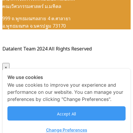
คณะวิศวกรรมศาสตร์ ม.มหิดล
999 ถ.พุทธมณฑลสาย 4 ต.ศาลายา
อ.พุทธมณฑล จ.นครปฐม 73170
Datalent Team 2024 All Rights Reserved
×
We use cookies
Your ticket for the: Certificate Data Science and Data
We use cookies to improve your experience and
Analytics Ecosystems
performance on our website. You can manage your
preferences by clicking "Change Preferences".
Title
Accept All
Certificate Data Science and Data Analytics Ecosystems
USD
Change Preferences