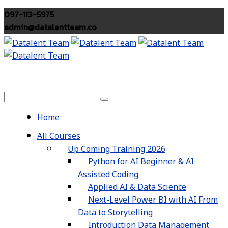
097-113-5975
admin@datalentteam.co
Home
All Courses
Up Coming Training 2026
Python for AI Beginner & AI
Assisted Coding
Applied AI & Data Science
Next-Level Power BI with AI From
Data to Storytelling
Introduction Data Management