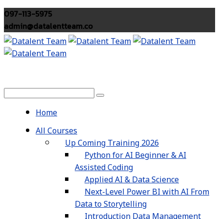
097-113-5975
admin@datalentteam.co
Home
All Courses
Up Coming Training 2026
Python for AI Beginner & AI
Assisted Coding
Applied AI & Data Science
Next-Level Power BI with AI From
Data to Storytelling
Introduction Data Management