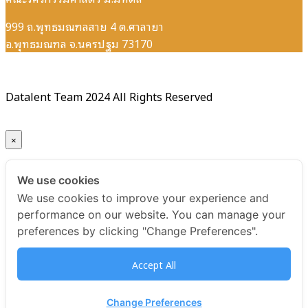
999 ถ.พุทธมณฑลสาย 4 ต.ศาลายา
อ.พุทธมณฑล จ.นครปฐม 73170
Datalent Team 2024 All Rights Reserved
×
Your ticket for the: E-Certificate หลักสูตร AI Governance
We use cookies
for Management รุ่นที่ 1
We use cookies to improve your experience and
performance on our website. You can manage your
Title
preferences by clicking "Change Preferences".
E-Certificate หลักสูตร AI Governance for Management รุ่น
Accept All
ที่ 1
USD
Change Preferences