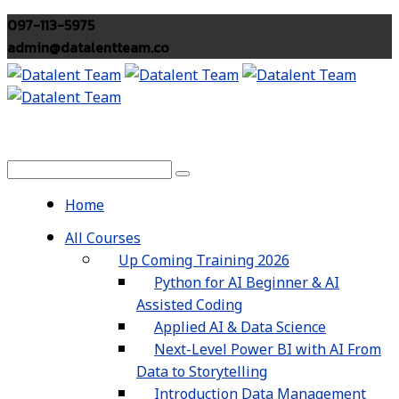
097-113-5975
admin@datalentteam.co
Home
All Courses
Up Coming Training 2026
Python for AI Beginner & AI
Assisted Coding
Applied AI & Data Science
Next-Level Power BI with AI From
Data to Storytelling
Introduction Data Management