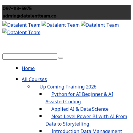
097-113-5975
admin@datalentteam.co
Home
All Courses
Up Coming Training 2026
Python for AI Beginner & AI
Assisted Coding
Applied AI & Data Science
Next-Level Power BI with AI From
Data to Storytelling
Introduction Data Management