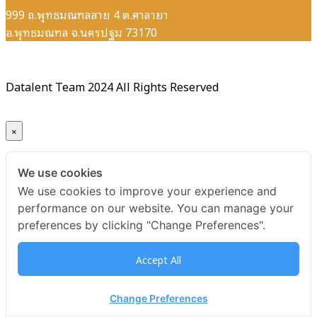
999 ถ.พุทธมณฑลสาย 4 ต.ศาลายา
อ.พุทธมณฑล จ.นครปฐม 73170
Datalent Team 2024 All Rights Reserved
×
Your ticket for the: E-Certificate หลักสูตร Data Quality
We use cookies
Management Essentials รุ่นที่ 6
We use cookies to improve your experience and
performance on our website. You can manage your
Title
preferences by clicking "Change Preferences".
E-Certificate หลักสูตร Data Quality Management
Accept All
Essentials รุ่นที่ 6
USD
Change Preferences