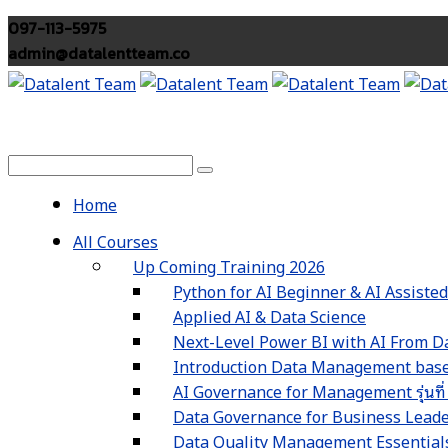
097-113-5975
admin@datalentteam.co
Home
All Courses
Up Coming Training 2026
Python for AI Beginner & AI Assiste
Applied AI & Data Science
Next-Level Power BI with AI From Da
Introduction Data Management based
AI Governance for Management รุ่นที่
Data Governance for Business Leaders 
Data Quality Management Essentials รุ