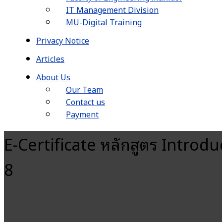
IT Management Division
MU-Digital Training
Privacy Notice
Articles
About Us
Our Team
Contact us
Payment
E-Certificate หลักสูตร Intro
8