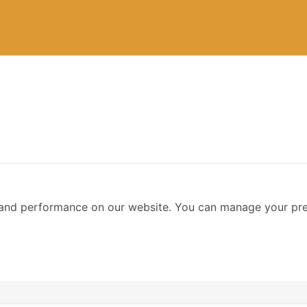
ta Management based on DMBOK รุ่นที่ 8
and performance on our website. You can manage your pre
 on DMBOK รุ่นที่ 8