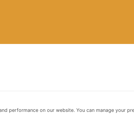
ess Leader Generation 11
and performance on our website. You can manage your pre
on 11