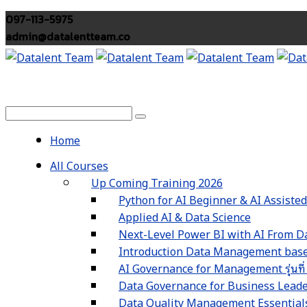
097-113-5975
admin@datalentteam.co
Home
All Courses
Up Coming Training 2026
Python for AI Beginner & AI Assiste
Applied AI & Data Science
Next-Level Power BI with AI From Da
Introduction Data Management based
AI Governance for Management รุ่นที่
Data Governance for Business Leaders 
Data Quality Management Essentials รุ