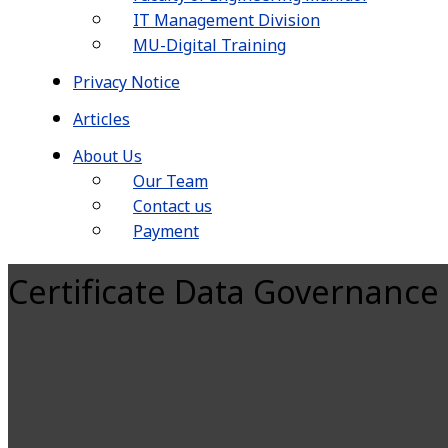
IT Management Division
MU-Digital Training
Privacy Notice
Articles
About Us
Our Team
Contact us
Payment
Certificate Data Governance