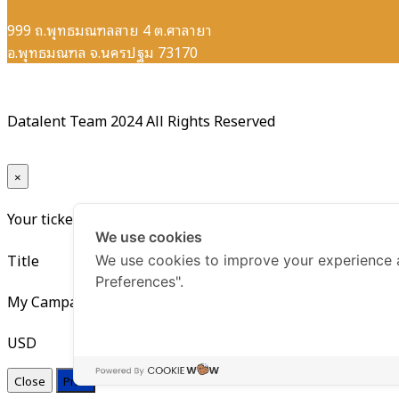
999 ถ.พุทธมณฑลสาย 4 ต.ศาลายา
อ.พุทธมณฑล จ.นครปฐม 73170
Datalent Team 2024 All Rights Reserved
×
Your ticket for the: My Campaigns Donations
We use cookies
Title
We use cookies to improve your experience 
Preferences".
My Campaigns Donations
USD
Close
Print