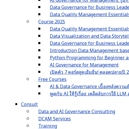
Data Governance for Business Leaders 
Data Quality Management Essentials รุ
Course 2025
Data Quality Management Essential
Data Visualization and Data Storyte
Data Governance for Business Lead
Introduction Data Management ba
Python Programming for Beginner an
AI Governance for Management
เปิดตัว 7 คอร์สสุดเข้มข้น! ตลอดปลายปี
Free Courses
AI & Data Governance เบื้องหลังความส
พูดกับ AI ให้รู้เรื่อง: เคล็ดลับการใช้ L
Consult
Data and AI Governance Consulting
DCAM Services
Training