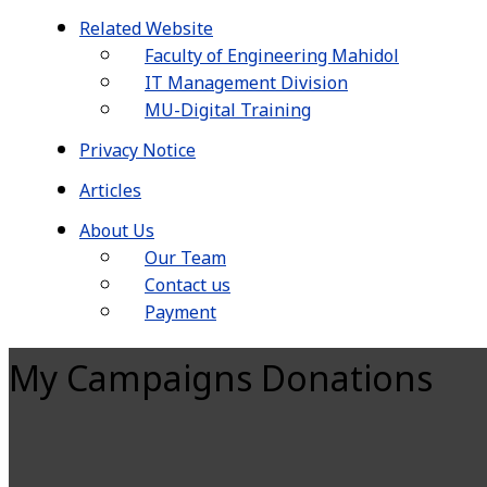
Related Website
Faculty of Engineering Mahidol
IT Management Division
MU-Digital Training
Privacy Notice
Articles
About Us
Our Team
Contact us
Payment
My Campaigns Donations