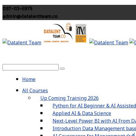
097-113-5975
admin@datalentteam.co
Home
All Courses
Up Coming Training 2026
Python for AI Beginner & AI Assiste
Applied AI & Data Science
Next-Level Power BI with AI From Da
Introduction Data Management based
AI Governance for Management รุ่นที่