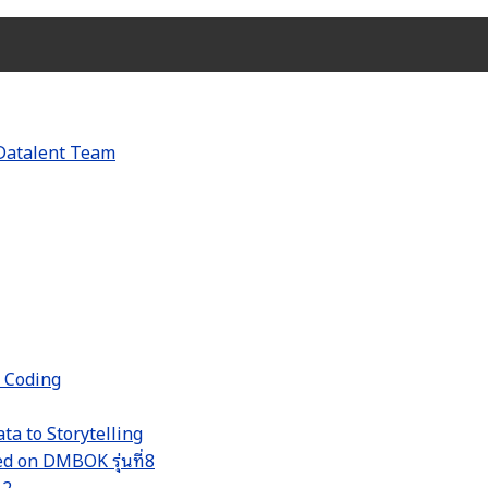
d Coding
ta to Storytelling
 on DMBOK รุ่นที่8
 2