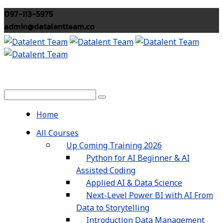
097-113-5975
admin@datalentteam.co
Home
All Courses
Up Coming Training 2026
Python for AI Beginner & AI
Assisted Coding
Applied AI & Data Science
Next-Level Power BI with AI From
Data to Storytelling
Introduction Data Management