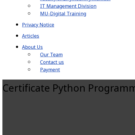
IT Management Division
MU-Digital Training
Privacy Notice
Articles
About Us
Our Team
Contact us
Payment
Certificate Python Programmin