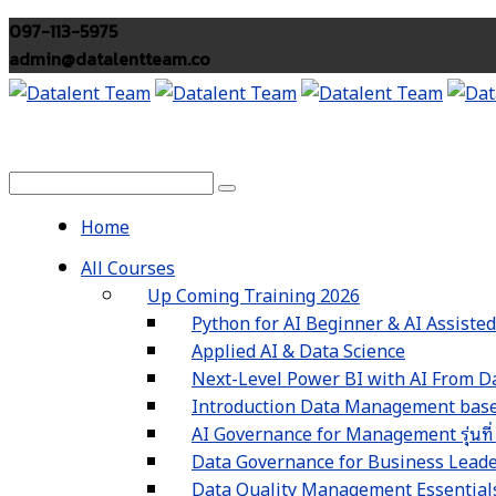
097-113-5975
admin@datalentteam.co
Home
All Courses
Up Coming Training 2026
Python for AI Beginner & AI Assiste
Applied AI & Data Science
Next-Level Power BI with AI From Da
Introduction Data Management based
AI Governance for Management รุ่นที่
Data Governance for Business Leaders 
Data Quality Management Essentials รุ