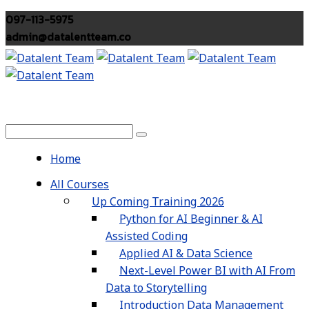
097-113-5975
admin@datalentteam.co
Home
All Courses
Up Coming Training 2026
Python for AI Beginner & AI
Assisted Coding
Applied AI & Data Science
Next-Level Power BI with AI From
Data to Storytelling
Introduction Data Management