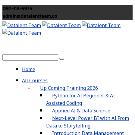
097-113-5975
admin@datalentteam.co
Home
All Courses
Up Coming Training 2026
Python for AI Beginner & AI
Assisted Coding
Applied AI & Data Science
Next-Level Power BI with AI From
Data to Storytelling
Introduction Data Management