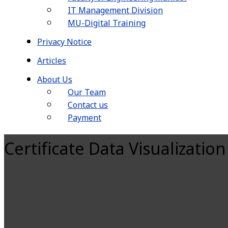
IT Management Division
MU-Digital Training
Privacy Notice
Articles
About Us
Our Team
Contact us
Payment
Certificate Data Visualizatio