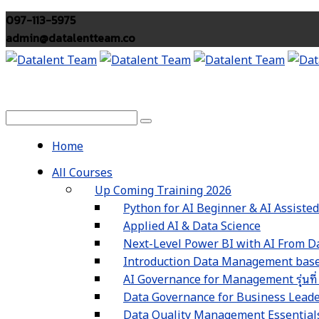
097-113-5975
admin@datalentteam.co
Home
All Courses
Up Coming Training 2026
Python for AI Beginner & AI Assiste
Applied AI & Data Science
Next-Level Power BI with AI From Da
Introduction Data Management based
AI Governance for Management รุ่นที่
Data Governance for Business Leaders 
Data Quality Management Essentials รุ