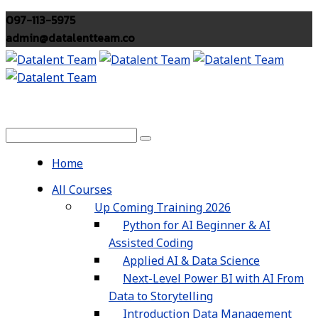
097-113-5975
admin@datalentteam.co
Home
All Courses
Up Coming Training 2026
Python for AI Beginner & AI
Assisted Coding
Applied AI & Data Science
Next-Level Power BI with AI From
Data to Storytelling
Introduction Data Management