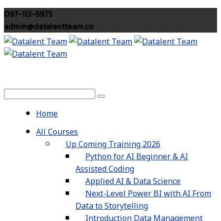
097-113-5975
admin@datalentteam.co
Home
All Courses
Up Coming Training 2026
Python for AI Beginner & AI
Assisted Coding
Applied AI & Data Science
Next-Level Power BI with AI From
Data to Storytelling
Introduction Data Management