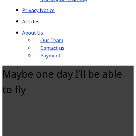
Privacy Notice
Articles
About Us
Our Team
Contact us
Payment
Maybe one day I’ll be able
to fly