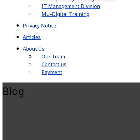
IT Management Division
MU-Digital Training
Privacy Notice
Articles
About Us
Our Team
Contact us
Payment
Blog