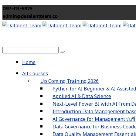
097-113-5975
admin@datalentteam.co
Home
All Courses
Up Coming Training 2026
Python for AI Beginner & AI Assiste
Applied AI & Data Science
Next-Level Power BI with AI From Da
Introduction Data Management based
AI Governance for Management รุ่นที่
Data Governance for Business Leaders 
Data Quality Management Essentials รุ